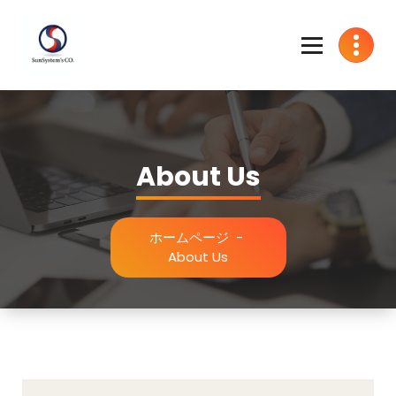
コ
ン
テ
ン
ツ
へ
ス
キ
ッ
About Us
プ
ホームページ
-
About Us